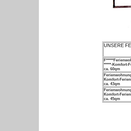
UNSERE F
F*****Ferienw
*****-Komfort-
ca. 60qm
Ferienwohnun
Komfort-Ferie
ca. 43qm
Ferienwohnun
Komfort-Ferie
ca. 45qm