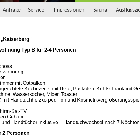
Anfrage
Service
Impressionen
Sauna
Ausflugszi
„Kaiserberg“
wohnung Typ B für 2-4 Personen
choss
herwohnung
er
mmer mit Ostbalkon
ngerichtete Küchezeile, mit Herd, Backofen, Kühlschrank mit Gef
ine, Wasserkocher, Mixer, Toaster
mit Handtuchheizkörper, Fön und Kosmetikvergrößerungsspie
chirm-Sat-TV
gen Gebühr
 und Handtücher inklusive – Handtuchwechsel nach 7 Nächten 
ür 2 Personen