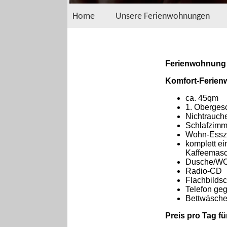
Home
Unsere Ferienwohnungen
Ferienwohnung 
Komfort-Ferien
ca. 45qm
1. Oberges
Nichtrauc
Schlafzimm
Wohn-Esszi
komplett ei
Kaffeemasch
Dusche/WC 
Radio-CD
Flachbilds
Telefon ge
Bettwäsche
Preis pro Tag f