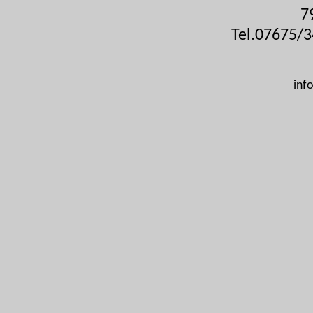
7
Tel.07675/
inf