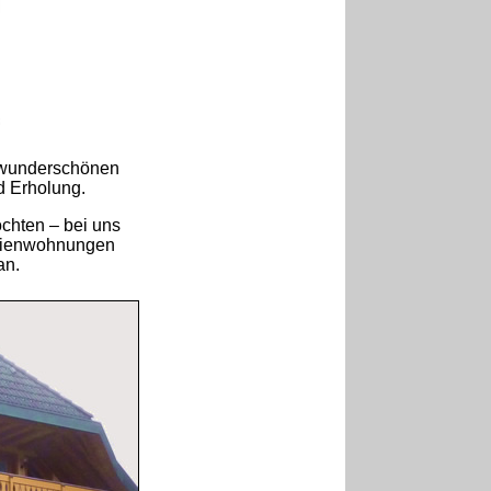
 wunderschönen
d Erholung.
öchten – bei uns
erienwohnungen
an.